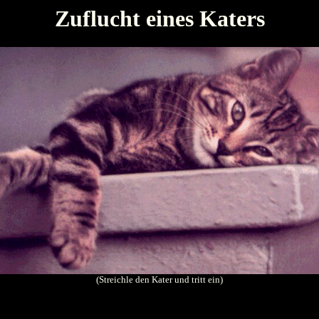
Zuflucht eines Katers
(Streichle den Kater und tritt ein)